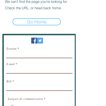
We can’t find the page you’re looking for.
Check the URL, or head back home.
Go Home
Uudiskiri / saada uudised meili teel.
Eesnimi
E-mail
Riik
Langues de communication