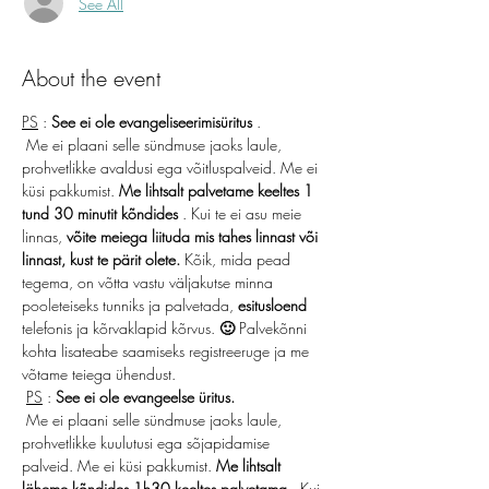
See All
About the event
PS
 : 
See ei ole evangeliseerimisüritus
 .
 Me ei plaani selle sündmuse jaoks laule, 
prohvetlikke avaldusi ega võitluspalveid. Me ei 
küsi pakkumist. 
Me lihtsalt palvetame keeltes 1 
tund 30 minutit kõndides
 . Kui te ei asu meie 
linnas, 
võite meiega liituda mis tahes linnast või 
linnast, kust te pärit olete.
 Kõik, mida pead 
tegema, on võtta vastu väljakutse minna 
pooleteiseks tunniks ja palvetada, 
esitusloend
telefonis ja kõrvaklapid kõrvus. 
🙂
 Palvekõnni 
kohta lisateabe saamiseks registreeruge ja me 
võtame teiega ühendust.
PS
 : 
See ei ole evangeelse üritus.
 Me ei plaani selle sündmuse jaoks laule, 
prohvetlikke kuulutusi ega sõjapidamise 
palveid. Me ei küsi pakkumist. 
Me lihtsalt 
läheme kõndides 1h30 keeltes palvetama
 . Kui 