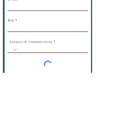
Riik
Langues de communication
Telli
© 2020 Simone-Christelle (Simtelle)
NgoMakon