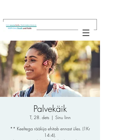
Palvekäik
T, 28. dets
  |  
Sinu linn
** Keeltega rääkija ehitab ennast üles. (1Kr
14:4).