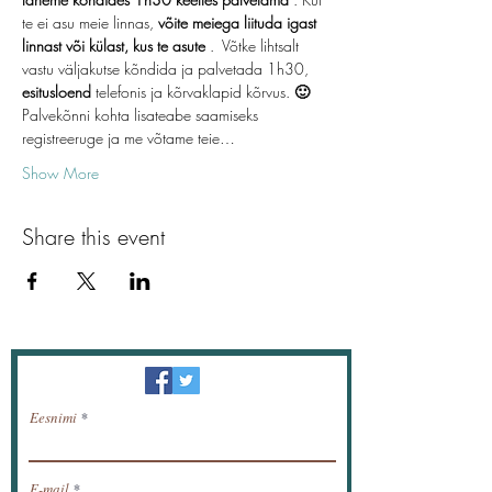
te ei asu meie linnas, 
võite meiega liituda igast 
linnast või külast, kus te asute
 .  Võtke lihtsalt 
vastu väljakutse kõndida ja palvetada 1h30, 
esitusloend
 telefonis ja kõrvaklapid kõrvus. 
🙂
Palvekõnni kohta lisateabe saamiseks 
registreeruge ja me võtame teie…
Show More
Share this event
Uudiskiri / saada uudised meili teel.
Eesnimi
E-mail