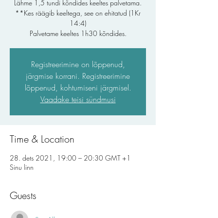
Lähme 1,5 tundi kõndides keeltes palvetama.
**Kes räägib keeltega, see on ehitatud (1Kr
14:4)
Registreerimine on lõppenud,
järgmise korrani. Registreerimine
lõppenud, kohtumiseni järgmisel.
Vaadake teisi sündmusi
Time & Location
28. dets 2021, 19:00 – 20:30 GMT +1
Sinu linn
Guests