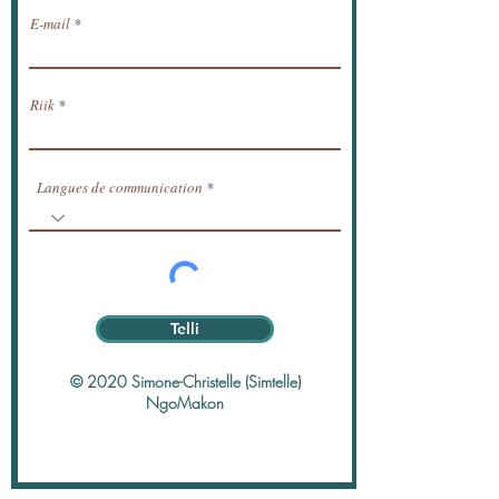
E-mail
Riik
Langues de communication
Telli
© 2020 Simone-Christelle (Simtelle)
NgoMakon