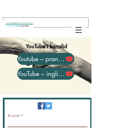
YouTube'i kanalid
Youtube – prantsuse keel
YouTube – inglise keel
Uudiskiri / saada uudised meili teel.
Eesnimi