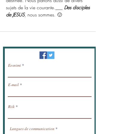
destinée. Nous parlons aussi de divers 
sujets de la vie courante.___ 
Des disciples 
de JESUS
, nous sommes. 🙂
Uudiskiri / saada uudised meili teel.
Eesnimi
E-mail
Riik
Langues de communication