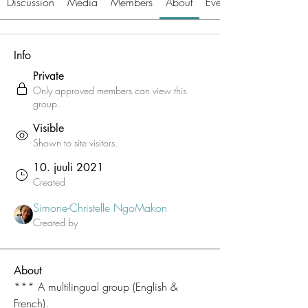
Discussion
Media
Members
About
Events
Info
Private
Only approved members can view this
group.
Visible
Shown to site visitors.
10. juuli 2021
Created
Simone-Christelle NgoMakon
Created by
About
*** A multilingual group (English & 
French).