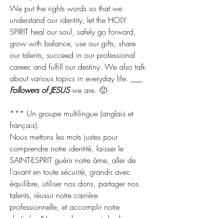
We put the rights words so that we 
understand our identity, let the HOLY 
SPIRIT heal our soul, safely go forward, 
grow with balance, use our gifts, share 
our talents, succeed in our professional 
career, and fulfill our destiny. We also talk 
about various topics in everyday life. ___ 
Followers of JESUS
 we are. 🙂
*** Un groupe multilingue (anglais et 
français).
Nous mettons les mots justes pour 
comprendre notre identité, laisser le 
SAINT-ESPRIT guérir notre âme, aller de 
l'avant en toute sécurité, grandir avec 
équilibre, utiliser nos dons, partager nos 
talents, réussir notre carrière 
professionnelle, et accomplir notre 