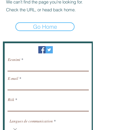
We can’t find the page you’re looking for.
Check the URL, or head back home.
Go Home
Uudiskiri / saada uudised meili teel.
Eesnimi
E-mail
Riik
Langues de communication