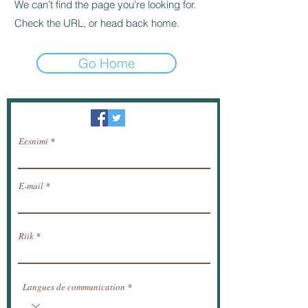
We can’t find the page you’re looking for.
Check the URL, or head back home.
Go Home
Uudiskiri / saada uudised meili teel.
Eesnimi
E-mail
Riik
Langues de communication