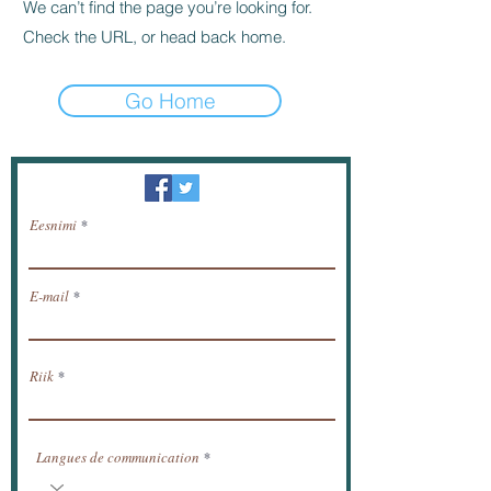
We can’t find the page you’re looking for.
Check the URL, or head back home.
Go Home
Uudiskiri / saada uudised meili teel.
Eesnimi
E-mail
Riik
Langues de communication