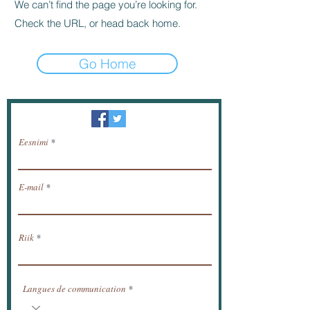
We can’t find the page you’re looking for.
Check the URL, or head back home.
Go Home
Uudiskiri / saada uudised meili teel.
Eesnimi
E-mail
Riik
Langues de communication