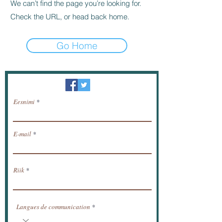
We can’t find the page you’re looking for.
Check the URL, or head back home.
Go Home
Uudiskiri / saada uudised meili teel.
Eesnimi
E-mail
Riik
Langues de communication