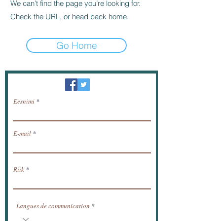
We can’t find the page you’re looking for.
Check the URL, or head back home.
Go Home
Uudiskiri / saada uudised meili teel.
Eesnimi
E-mail
Riik
Langues de communication