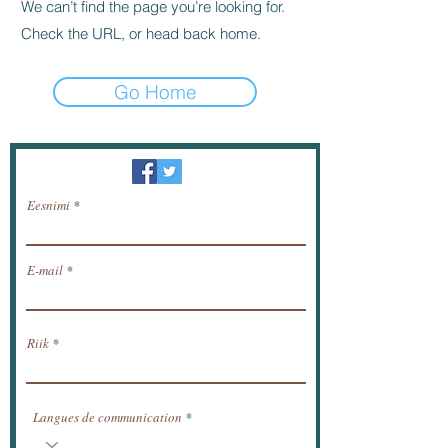
We can’t find the page you’re looking for.
Check the URL, or head back home.
Go Home
Uudiskiri / saada uudised meili teel.
Eesnimi
E-mail
Riik
Langues de communication